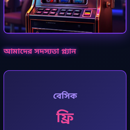
আমাদের সদস্যতা প্ল্যান
বেসিক
ফ্রি