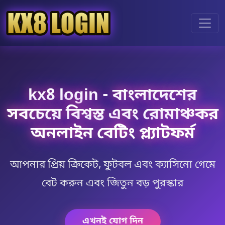
kx8 login - বাংলাদেশের
সবচেয়ে বিশ্বস্ত এবং রোমাঞ্চকর
অনলাইন বেটিং প্ল্যাটফর্ম
আপনার প্রিয় ক্রিকেট, ফুটবল এবং ক্যাসিনো গেমে
বেট করুন এবং জিতুন বড় পুরস্কার
এখনই যোগ দিন