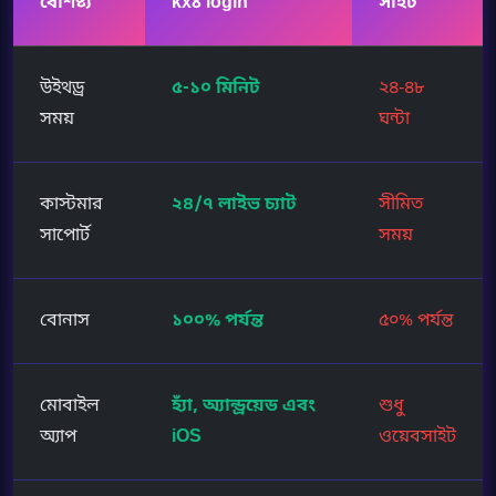
বৈশিষ্ট্য
kx8 login
সাইট
উইথড্র
৫-১০ মিনিট
২৪-৪৮
সময়
ঘন্টা
কাস্টমার
২৪/৭ লাইভ চ্যাট
সীমিত
সাপোর্ট
সময়
বোনাস
১০০% পর্যন্ত
৫০% পর্যন্ত
মোবাইল
হ্যাঁ, অ্যান্ড্রয়েড এবং
শুধু
অ্যাপ
iOS
ওয়েবসাইট