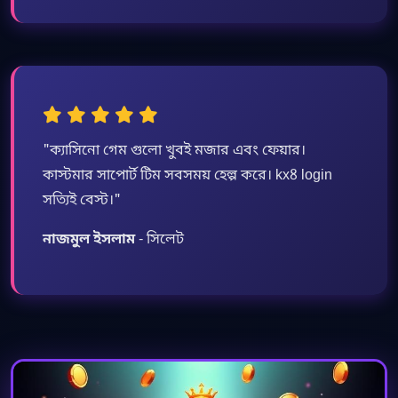
"ক্যাসিনো গেম গুলো খুবই মজার এবং ফেয়ার।
কাস্টমার সাপোর্ট টিম সবসময় হেল্প করে। kx8 login
সত্যিই বেস্ট।"
নাজমুল ইসলাম
- সিলেট