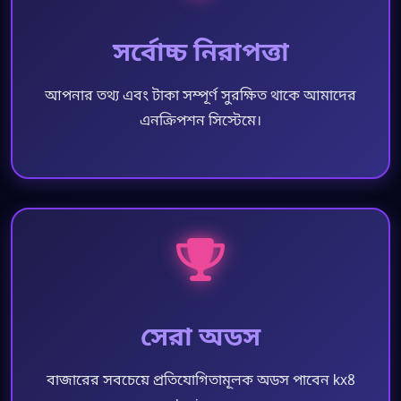
সর্বোচ্চ নিরাপত্তা
আপনার তথ্য এবং টাকা সম্পূর্ণ সুরক্ষিত থাকে আমাদের
এনক্রিপশন সিস্টেমে।
সেরা অডস
বাজারের সবচেয়ে প্রতিযোগিতামূলক অডস পাবেন kx8